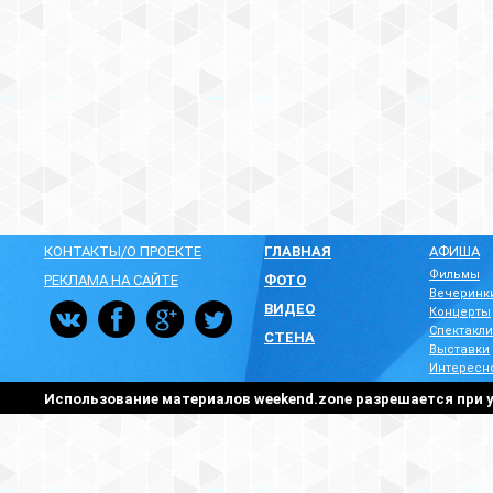
КОНТАКТЫ/О ПРОЕКТЕ
ГЛАВНАЯ
АФИША
Фильмы
РЕКЛАМА НА САЙТЕ
ФОТО
Вечеринк
ВИДЕО
Концерты
Спектакли
СТЕНА
Выставки
Интересн
Использование материалов weekend.zone разрешается при у