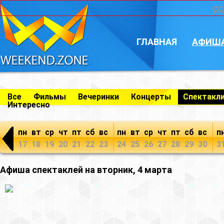
CC
ГЛАВНАЯ
АФИШ
Все
Фильмы
Вечеринки
Концерты
Спектакл
Интересно
пн
вт
ср
чт
пт
сб
вс
пн
вт
ср
чт
пт
сб
вс
п
17
18
19
20
21
22
23
24
25
26
27
28
29
30
3
Афиша спектаклей на вторник, 4 марта