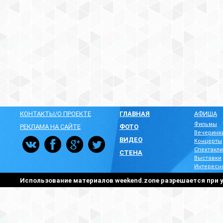
КОНТАКТЫ/О ПРОЕКТЕ
ГЛАВНАЯ
АФИША
Фильмы
РЕКЛАМА НА САЙТЕ
ФОТО
Вечеринк
ВИДЕО
Концерты
Спектакли
СТЕНА
Выставки
Интересн
Использование материалов weekend.zone разрешается при у