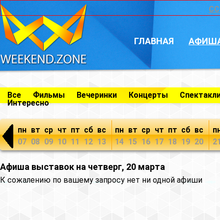
CC
ГЛАВНАЯ
АФИШ
Все
Фильмы
Вечеринки
Концерты
Спектакл
Интересно
пн
вт
ср
чт
пт
сб
вс
пн
вт
ср
чт
пт
сб
вс
п
07
08
09
10
11
12
13
14
15
16
17
18
19
20
2
Афиша выставок на четверг, 20 марта
К сожалению по вашему запросу нет ни одной афиши