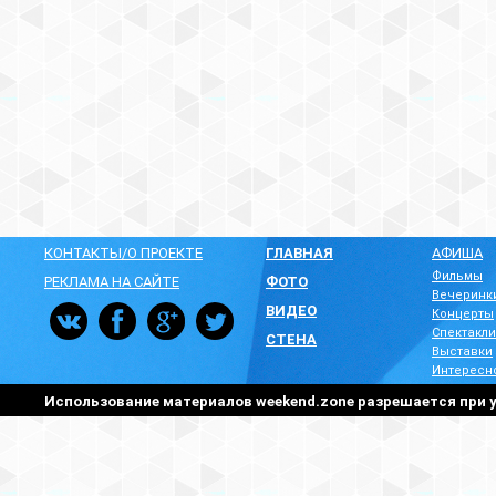
КОНТАКТЫ/О ПРОЕКТЕ
ГЛАВНАЯ
АФИША
Фильмы
РЕКЛАМА НА САЙТЕ
ФОТО
Вечеринк
ВИДЕО
Концерты
Спектакли
СТЕНА
Выставки
Интересн
Использование материалов weekend.zone разрешается при у