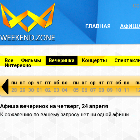
CC
ГЛАВНАЯ
АФИШ
Все
Фильмы
Вечеринки
Концерты
Спектакл
Интересно
пн
вт
ср
чт
пт
сб
вс
пн
вт
ср
чт
пт
сб
вс
п
28
29
30
01
02
03
04
05
06
07
08
09
10
11
1
Афиша вечеринок на четверг, 24 апреля
К сожалению по вашему запросу нет ни одной афиши