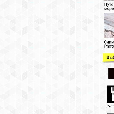
Путе
морв
Сним
Phot
Выб
Рес