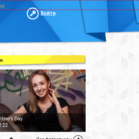
on
Войти
о
ntine's Day
2.22