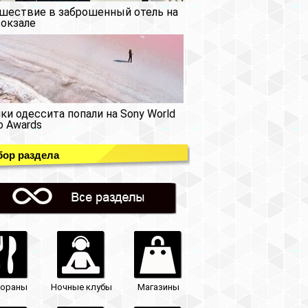
шествие в заброшенный отель на
окзале
ки одессита попали на Sony World
o Awards
ор раздела
тораны
Ночные клубы
Магазины