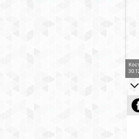
Кост
30.1