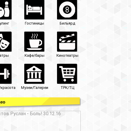
улинг
Гостиницы
Бильярд
атры
Кафе/бары
Кинотеатры
/красота
Музеи/Галереи
ТРК/ТЦ
ео