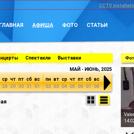
CCTV installati
ГЛАВНАЯ
АФИША
ФОТО
СТАТЬИ
онцерты
Спектакли
Выставки
Фот
МАЙ - ИЮНЬ, 2025
ср
чт
пт
сб
вс
пн
вт
ср
чт
пт
сб
вс
28
29
30
31
01
02
03
04
05
06
07
08
мая
Vale
14.0