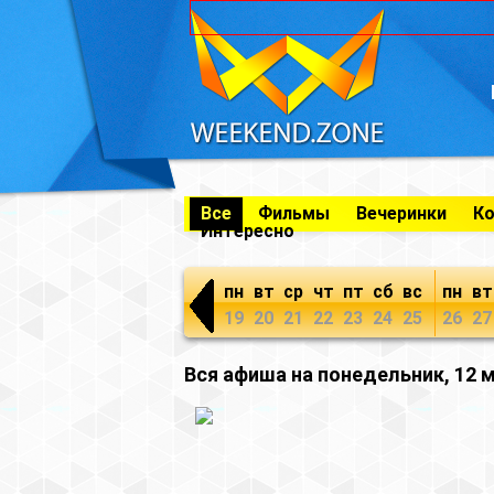
Все
Фильмы
Вечеринки
К
Интересно
пн
вт
ср
чт
пт
сб
вс
пн
вт
19
20
21
22
23
24
25
26
27
Вся афиша на понедельник, 12 