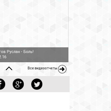
ов Руслан - Боль!
2.16
Все видеоотчеты