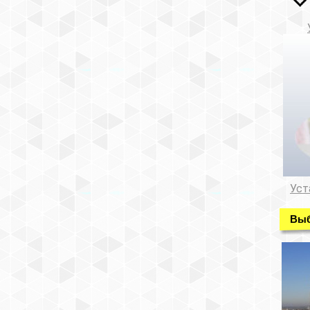
Уст
Выб