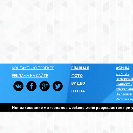
КОНТАКТЫ/О ПРОЕКТЕ
ГЛАВНАЯ
АФИША
Фильмы
РЕКЛАМА НА САЙТЕ
ФОТО
Вечеринк
ВИДЕО
Концерты
Спектакли
СТЕНА
Выставки
Интересн
Использование материалов weekend.zone разрешается при у