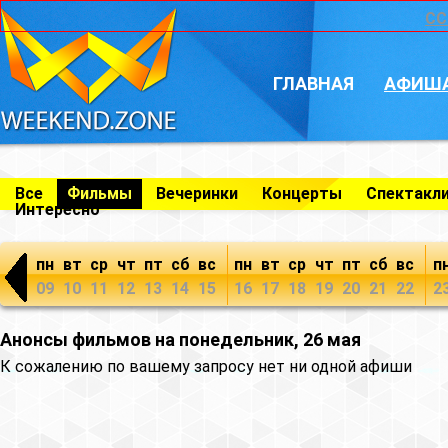
CC
ГЛАВНАЯ
АФИШ
Все
Фильмы
Вечеринки
Концерты
Спектакл
Интересно
пн
вт
ср
чт
пт
сб
вс
пн
вт
ср
чт
пт
сб
вс
п
09
10
11
12
13
14
15
16
17
18
19
20
21
22
2
Анонсы фильмов на понедельник, 26 мая
К сожалению по вашему запросу нет ни одной афиши