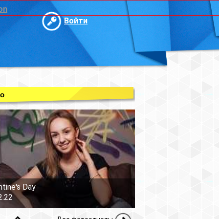
on
Войти
о
ntine's Day
2.22