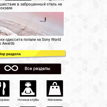
шествие в заброшенный отель на
окзале
ки одессита попали на Sony World
o Awards
ор раздела
тораны
Ночные клубы
Магазины