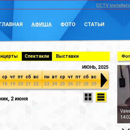
CCTV installati
ГЛАВНАЯ
АФИША
ФОТО
СТАТЬИ
онцерты
Спектакли
Выставки
Фот
ИЮНЬ, 2025
ср
чт
пт
сб
вс
пн
вт
ср
чт
пт
сб
вс
18
19
20
21
22
23
24
25
26
27
28
29
ик, 2 июня
Vale
14.0