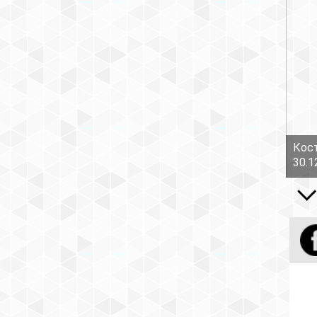
Кост
30.1