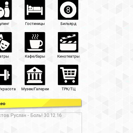
улинг
Гостиницы
Бильярд
атры
Кафе/бары
Кинотеатры
/красота
Музеи/Галереи
ТРК/ТЦ
ео