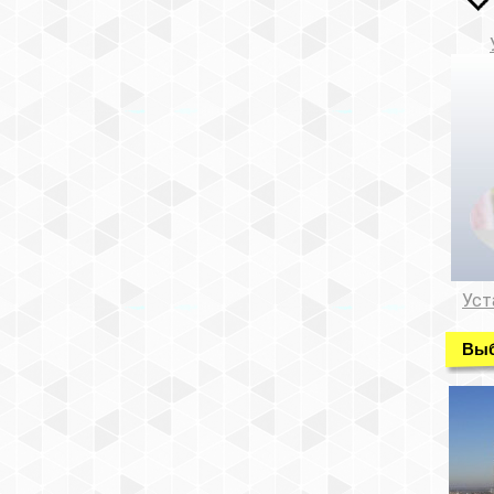
Уст
Выб