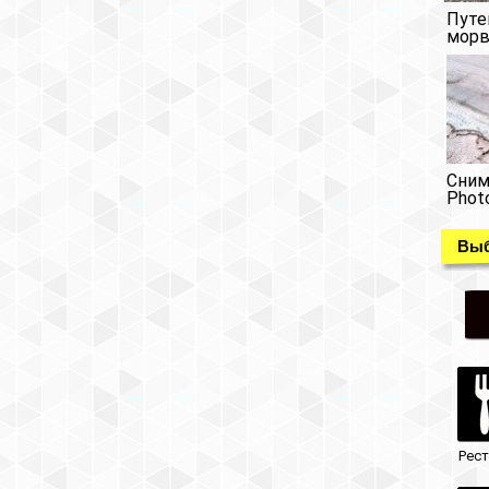
Путе
морв
Сним
Phot
Выб
Рес