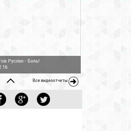
ов Руслан - Боль!
2.16
Все видеоотчеты