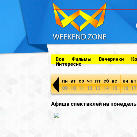
Все
Фильмы
Вечеринки
К
Интересно
пн
вт
ср
чт
пт
сб
вс
пн
вт
09
10
11
12
13
14
15
16
17
Афиша спектаклей на понедельн