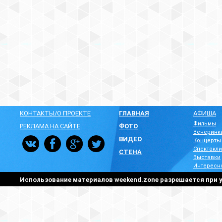
КОНТАКТЫ/О ПРОЕКТЕ
ГЛАВНАЯ
АФИША
Фильмы
РЕКЛАМА НА САЙТЕ
ФОТО
Вечеринк
ВИДЕО
Концерты
Спектакли
СТЕНА
Выставки
Интересн
Использование материалов weekend.zone разрешается при у