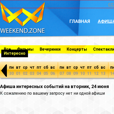
CC
ГЛАВНАЯ
АФИШ
Все
Фильмы
Вечеринки
Концерты
Спектакл
Интересно
пн
вт
ср
чт
пт
сб
вс
пн
вт
ср
чт
пт
сб
вс
п
30
01
02
03
04
05
06
07
08
09
10
11
12
13
1
Афиша интересных событий на вторник, 24 июня
К сожалению по вашему запросу нет ни одной афиши