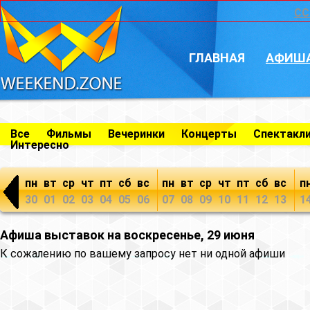
CC
ГЛАВНАЯ
АФИШ
Все
Фильмы
Вечеринки
Концерты
Спектакл
Интересно
пн
вт
ср
чт
пт
сб
вс
пн
вт
ср
чт
пт
сб
вс
п
30
01
02
03
04
05
06
07
08
09
10
11
12
13
1
Афиша выставок на воскресенье, 29 июня
К сожалению по вашему запросу нет ни одной афиши