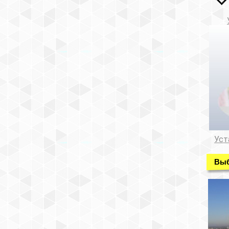
Уст
Выб