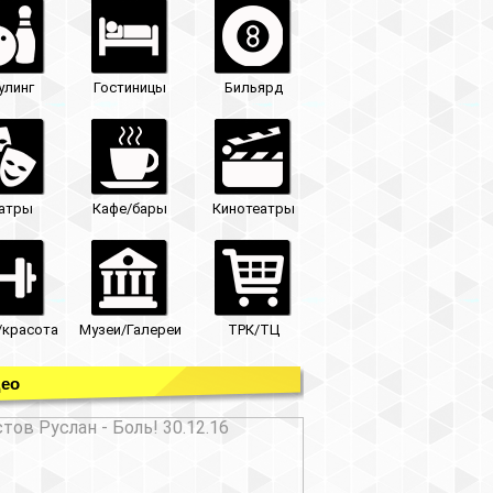
улинг
Гостиницы
Бильярд
атры
Кафе/бары
Кинотеатры
/красота
Музеи/Галереи
ТРК/ТЦ
ео