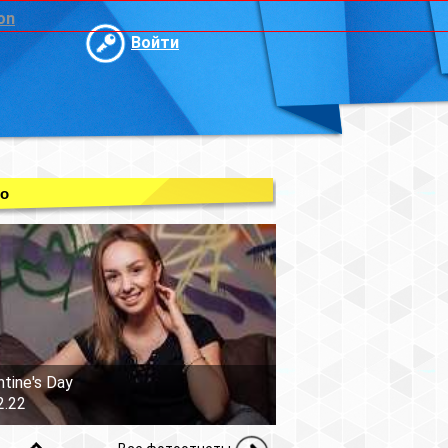
on
Войти
о
ntine's Day
2.22