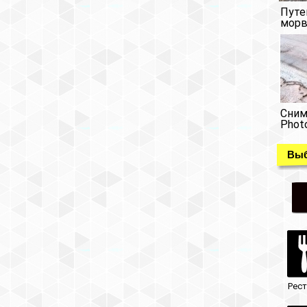
Путе
морв
Сним
Phot
Выб
Рес