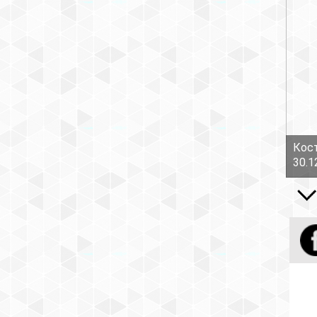
Кост
30.1