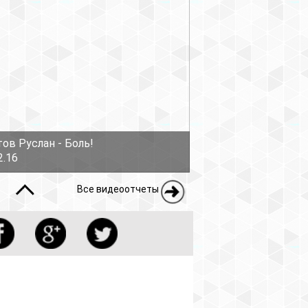
ов Руслан - Боль!
2.16
Все видеоотчеты