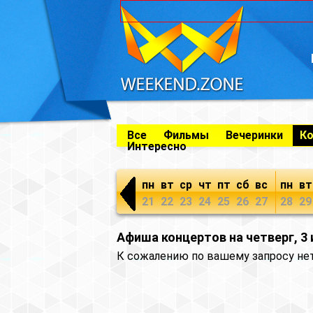
Все
Фильмы
Вечеринки
К
Интересно
пн
вт
ср
чт
пт
сб
вс
пн
вт
21
22
23
24
25
26
27
28
29
Афиша концертов на четверг, 3
К сожалению по вашему запросу не