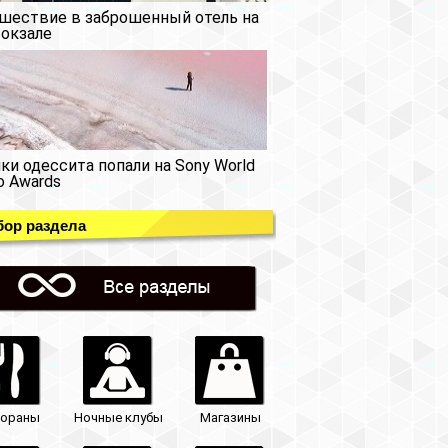
шествие в заброшенный отель на
окзале
ки одессита попали на Sony World
o Awards
ор раздела
тораны
Ночные клубы
Магазины