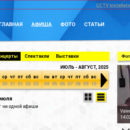
CCTV installati
ГЛАВНАЯ
АФИША
ФОТО
СТАТЬИ
онцерты
Спектакли
Выставки
Фот
ИЮЛЬ - АВГУСТ, 2025
ср
чт
пт
сб
вс
пн
вт
ср
чт
пт
сб
вс
30
31
01
02
03
04
05
06
07
08
09
10
 июля
т ни одной афиши
Vale
14.0