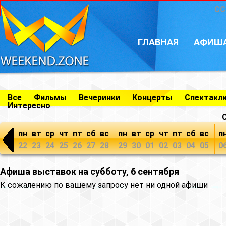
CC
ГЛАВНАЯ
АФИШ
Все
Фильмы
Вечеринки
Концерты
Спектакл
Интересно
пн
вт
ср
чт
пт
сб
вс
пн
вт
ср
чт
пт
сб
вс
п
22
23
24
25
26
27
28
29
30
01
02
03
04
05
0
Афиша выставок на субботу, 6 сентября
К сожалению по вашему запросу нет ни одной афиши