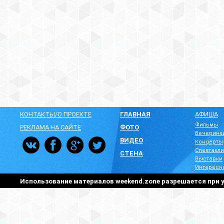
КОНТАКТЫ/О ПРОЕКТЕ
ГЛАВНАЯ
АФИША
Фильмы
РЕКЛАМА НА САЙТЕ
ФОТО
Вечеринк
ВИДЕО
Концерты
Спектакли
СТЕНА
Выставки
Интересн
Использование материалов weekend.zone разрешается при у