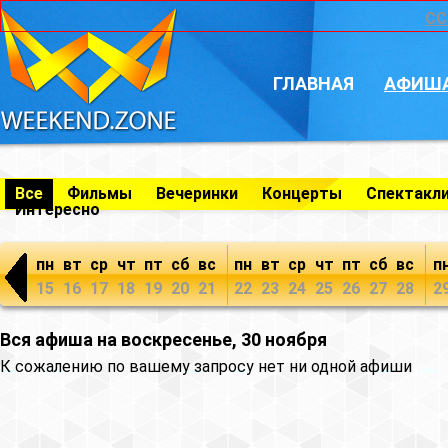
CC
ГЛАВНАЯ
АФИШ
Все
Фильмы
Вечеринки
Концерты
Спектакл
Интересно
пн
вт
ср
чт
пт
сб
вс
пн
вт
ср
чт
пт
сб
вс
п
15
16
17
18
19
20
21
22
23
24
25
26
27
28
2
Вся афиша на воскресенье, 30 ноября
К сожалению по вашему запросу нет ни одной афиши