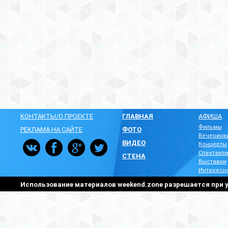
КОНТАКТЫ/О ПРОЕКТЕ
ГЛАВНАЯ
АФИША
Фильмы
РЕКЛАМА НА САЙТЕ
ФОТО
Вечеринк
ВИДЕО
Концерты
Спектакли
СТЕНА
Выставки
Интересн
Использование материалов weekend.zone разрешается при у