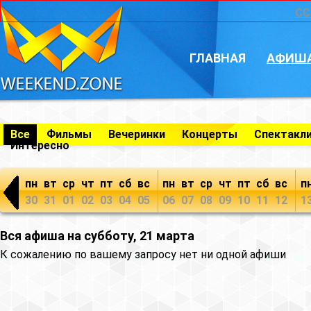
CC
ГЛАВНАЯ
АФИШ
Все
Фильмы
Вечеринки
Концерты
Спектакл
Интересно
пн
вт
ср
чт
пт
сб
вс
пн
вт
ср
чт
пт
сб
вс
п
30
31
01
02
03
04
05
06
07
08
09
10
11
12
1
Вся афиша на субботу, 21 марта
К сожалению по вашему запросу нет ни одной афиши