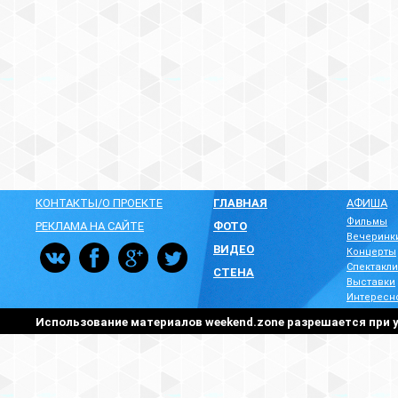
КОНТАКТЫ/О ПРОЕКТЕ
ГЛАВНАЯ
АФИША
Фильмы
РЕКЛАМА НА САЙТЕ
ФОТО
Вечеринк
ВИДЕО
Концерты
Спектакли
СТЕНА
Выставки
Интересн
Использование материалов weekend.zone разрешается при у