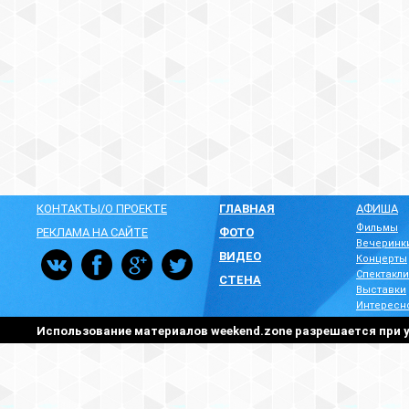
КОНТАКТЫ/О ПРОЕКТЕ
ГЛАВНАЯ
АФИША
Фильмы
РЕКЛАМА НА САЙТЕ
ФОТО
Вечеринк
ВИДЕО
Концерты
Спектакли
СТЕНА
Выставки
Интересн
Использование материалов weekend.zone разрешается при у