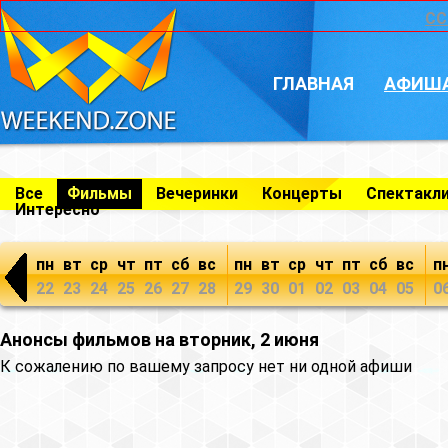
CC
ГЛАВНАЯ
АФИШ
Все
Фильмы
Вечеринки
Концерты
Спектакл
Интересно
пн
вт
ср
чт
пт
сб
вс
пн
вт
ср
чт
пт
сб
вс
п
22
23
24
25
26
27
28
29
30
01
02
03
04
05
0
Анонсы фильмов на вторник, 2 июня
К сожалению по вашему запросу нет ни одной афиши