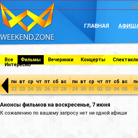
CC
ГЛАВНАЯ
АФИШ
Все
Фильмы
Вечеринки
Концерты
Спектакл
Интересно
пн
вт
ср
чт
пт
сб
вс
пн
вт
ср
чт
пт
сб
вс
п
22
23
24
25
26
27
28
29
30
01
02
03
04
05
0
Анонсы фильмов на воскресенье, 7 июня
К сожалению по вашему запросу нет ни одной афиши