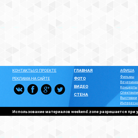
КОНТАКТЫ/О ПРОЕКТЕ
ГЛАВНАЯ
АФИША
Фильмы
РЕКЛАМА НА САЙТЕ
ФОТО
Вечеринк
ВИДЕО
Концерты
Спектакли
СТЕНА
Выставки
Интересн
Использование материалов weekend.zone разрешается при у