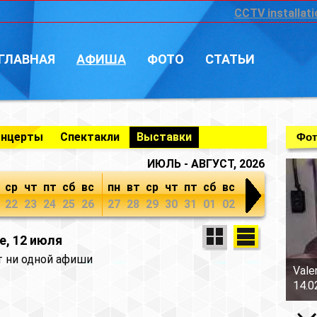
CCTV installati
ГЛАВНАЯ
АФИША
ФОТО
СТАТЬИ
онцерты
Спектакли
Выставки
Фот
ИЮЛЬ - АВГУСТ, 2026
ср
чт
пт
сб
вс
пн
вт
ср
чт
пт
сб
вс
22
23
24
25
26
27
28
29
30
31
01
02
е, 12 июля
т ни одной афиши
Vale
14.0