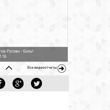
ов Руслан - Боль!
2.16
Все видеоотчеты