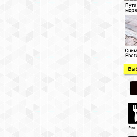
Путе
морв
Сним
Phot
Выб
Рес