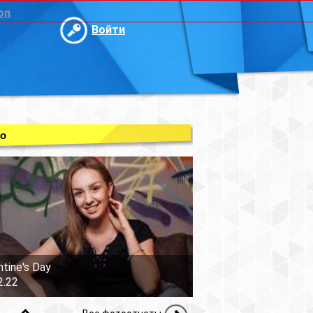
on
Войти
о
ntine's Day
2.22