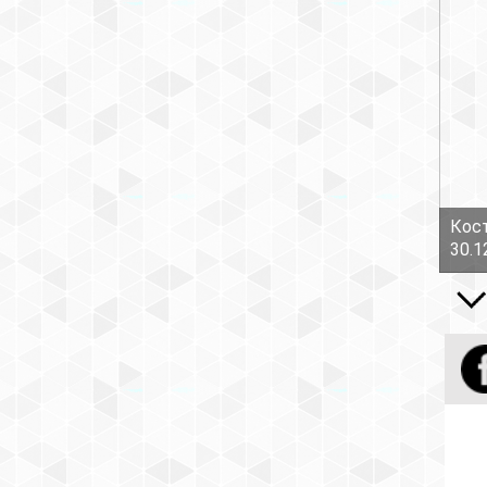
Кост
30.1