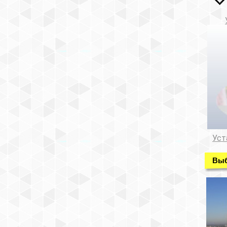
Уст
Выб