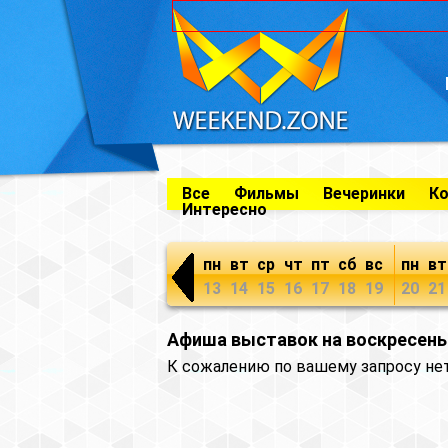
Все
Фильмы
Вечеринки
К
Интересно
пн
вт
ср
чт
пт
сб
вс
пн
вт
13
14
15
16
17
18
19
20
21
Афиша выставок на воскресень
К сожалению по вашему запросу не