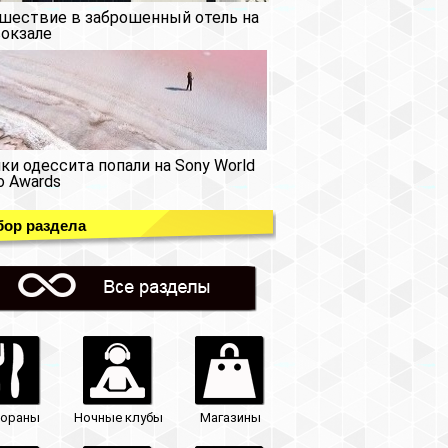
шествие в заброшенный отель на
окзале
ки одессита попали на Sony World
o Awards
ор раздела
тораны
Ночные клубы
Магазины