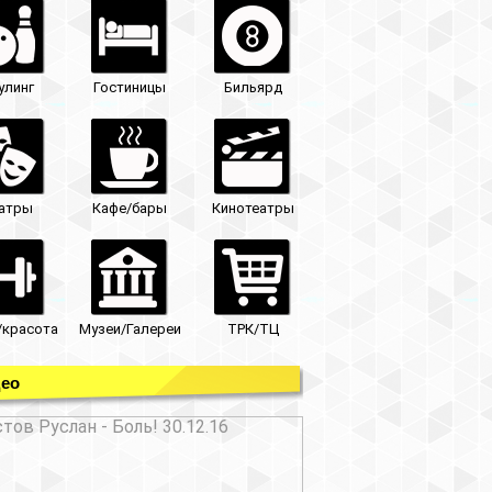
улинг
Гостиницы
Бильярд
атры
Кафе/бары
Кинотеатры
/красота
Музеи/Галереи
ТРК/ТЦ
ео