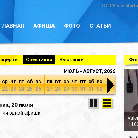
CCTV installati
ГЛАВНАЯ
АФИША
ФОТО
СТАТЬИ
онцерты
Спектакли
Выставки
Фот
ИЮЛЬ - АВГУСТ, 2026
ср
чт
пт
сб
вс
пн
вт
ср
чт
пт
сб
вс
22
23
24
25
26
27
28
29
30
31
01
02
ник, 20 июля
т ни одной афиши
Vale
14.0