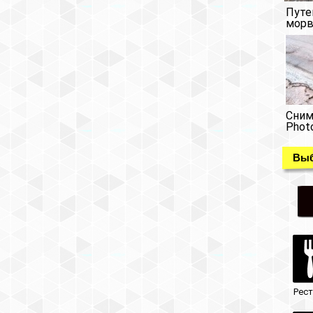
Путе
морв
Сним
Phot
Выб
Рес