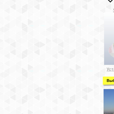
Уст
Выб