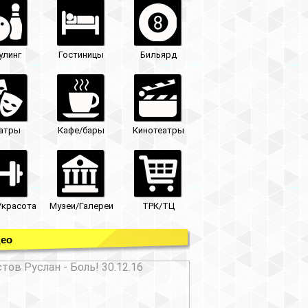
улинг
Гостиницы
Бильярд
атры
Кафе/бары
Кинотеатры
/красота
Музеи/Галереи
ТРК/ТЦ
ео