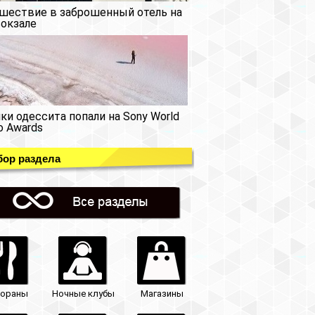
шествие в заброшенный отель на
окзале
ки одессита попали на Sony World
o Awards
ор раздела
тораны
Ночные клубы
Магазины