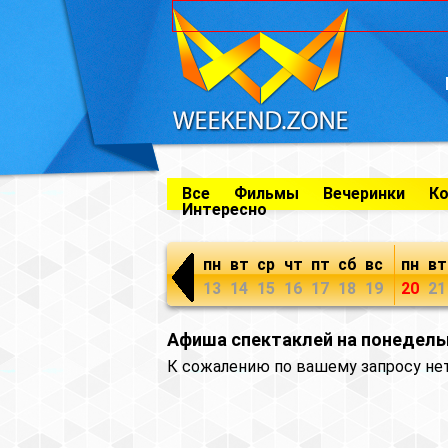
Все
Фильмы
Вечеринки
К
Интересно
пн
вт
ср
чт
пт
сб
вс
пн
вт
13
14
15
16
17
18
19
20
21
Афиша спектаклей на понедель
К сожалению по вашему запросу не