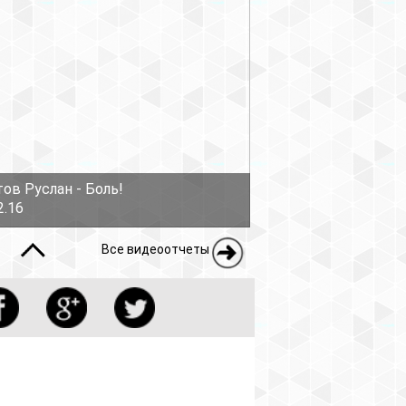
ов Руслан - Боль!
2.16
Все видеоотчеты