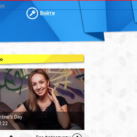
on
Войти
о
ntine's Day
2.22