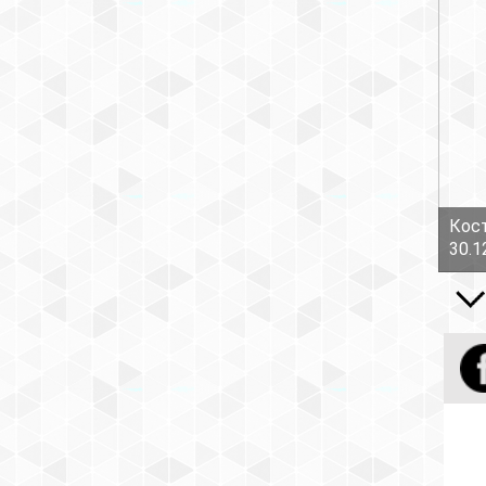
Кост
30.1