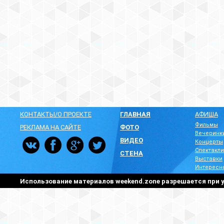
КОНТАКТЫ/О ПРОЕКТЕ
ГЛАВНАЯ
АФИША
Фильмы
РЕКЛАМА НА САЙТЕ
ФОТО
Вечеринк
ВИДЕО
Концерты
Спектакли
СТЕНА
Выставки
Интересн
Использование материалов weekend.zone разрешается при у