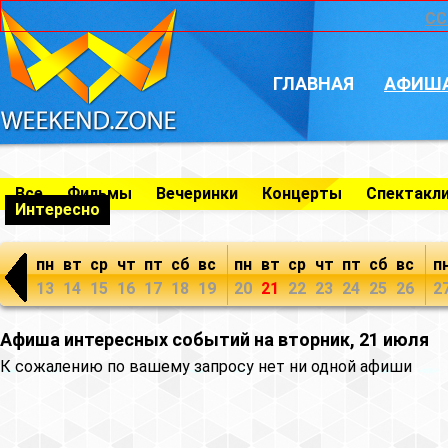
CC
ГЛАВНАЯ
АФИШ
Все
Фильмы
Вечеринки
Концерты
Спектакл
Интересно
пн
вт
ср
чт
пт
сб
вс
пн
вт
ср
чт
пт
сб
вс
п
13
14
15
16
17
18
19
20
21
22
23
24
25
26
2
Афиша интересных событий на вторник, 21 июля
К сожалению по вашему запросу нет ни одной афиши