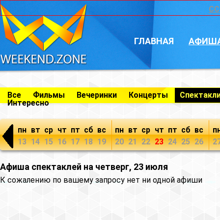
CC
ГЛАВНАЯ
АФИШ
Все
Фильмы
Вечеринки
Концерты
Спектакл
Интересно
пн
вт
ср
чт
пт
сб
вс
пн
вт
ср
чт
пт
сб
вс
п
13
14
15
16
17
18
19
20
21
22
23
24
25
26
2
Афиша спектаклей на четверг, 23 июля
К сожалению по вашему запросу нет ни одной афиши