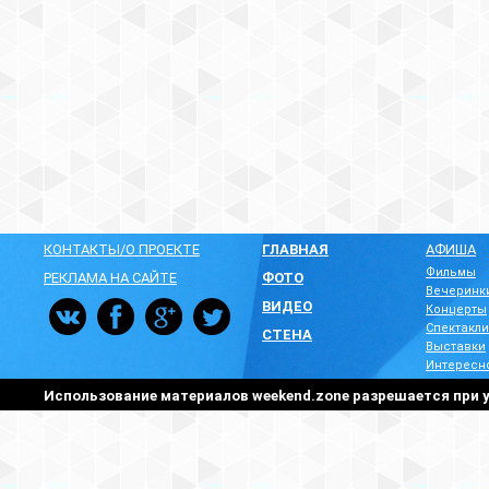
КОНТАКТЫ/О ПРОЕКТЕ
ГЛАВНАЯ
АФИША
Фильмы
РЕКЛАМА НА САЙТЕ
ФОТО
Вечеринк
ВИДЕО
Концерты
Спектакли
СТЕНА
Выставки
Интересн
Использование материалов weekend.zone разрешается при у