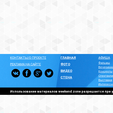
КОНТАКТЫ/О ПРОЕКТЕ
ГЛАВНАЯ
АФИША
Фильмы
РЕКЛАМА НА САЙТЕ
ФОТО
Вечеринк
ВИДЕО
Концерты
Спектакли
СТЕНА
Выставки
Интересн
Использование материалов weekend.zone разрешается при у