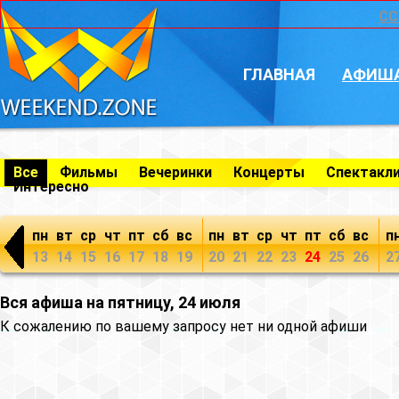
CC
ГЛАВНАЯ
АФИШ
Все
Фильмы
Вечеринки
Концерты
Спектакл
Интересно
пн
вт
ср
чт
пт
сб
вс
пн
вт
ср
чт
пт
сб
вс
п
13
14
15
16
17
18
19
20
21
22
23
24
25
26
2
Вся афиша на пятницу, 24 июля
К сожалению по вашему запросу нет ни одной афиши