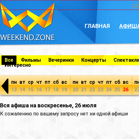
CC
ГЛАВНАЯ
АФИШ
Все
Фильмы
Вечеринки
Концерты
Спектакл
Интересно
пн
вт
ср
чт
пт
сб
вс
пн
вт
ср
чт
пт
сб
вс
п
13
14
15
16
17
18
19
20
21
22
23
24
25
26
2
Вся афиша на воскресенье, 26 июля
К сожалению по вашему запросу нет ни одной афиши