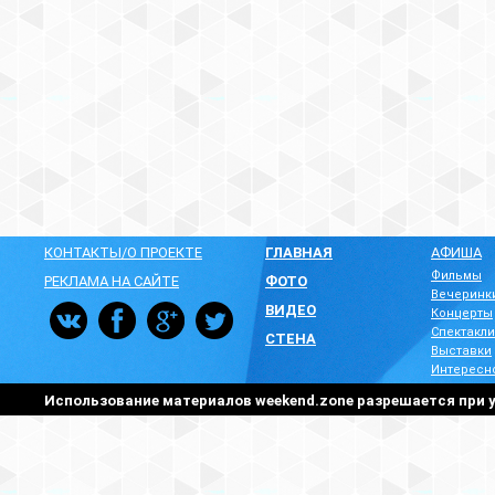
КОНТАКТЫ/О ПРОЕКТЕ
ГЛАВНАЯ
АФИША
Фильмы
РЕКЛАМА НА САЙТЕ
ФОТО
Вечеринк
ВИДЕО
Концерты
Спектакли
СТЕНА
Выставки
Интересн
Использование материалов weekend.zone разрешается при у