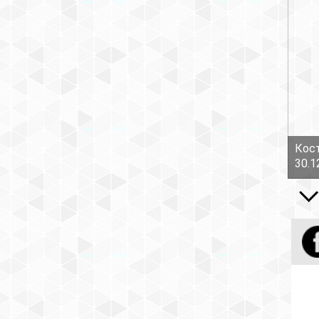
Кост
30.1