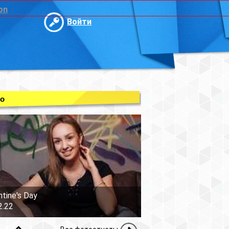
on
Войти
о
ntine's Day
2.22