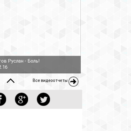
ов Руслан - Боль!
2.16
Все видеоотчеты