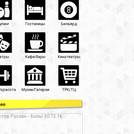
улинг
Гостиницы
Бильярд
атры
Кафе/бары
Кинотеатры
/красота
Музеи/Галереи
ТРК/ТЦ
ео