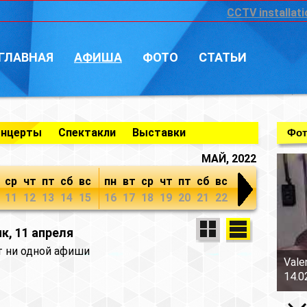
CCTV installati
ГЛАВНАЯ
АФИША
ФОТО
СТАТЬИ
онцерты
Спектакли
Выставки
Фот
МАЙ, 2022
ср
чт
пт
сб
вс
пн
вт
ср
чт
пт
сб
вс
11
12
13
14
15
16
17
18
19
20
21
22
к, 11 апреля
т ни одной афиши
Vale
14.0