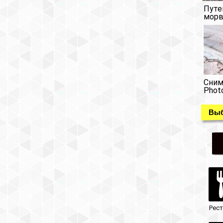
Путе
морв
Сним
Phot
Выб
Рес