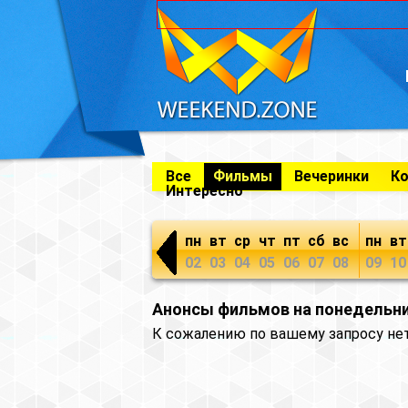
Все
Фильмы
Вечеринки
К
Интересно
пн
вт
ср
чт
пт
сб
вс
пн
вт
02
03
04
05
06
07
08
09
10
Анонсы фильмов на понедельни
К сожалению по вашему запросу не