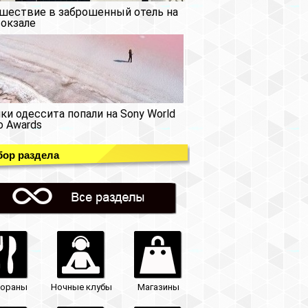
шествие в заброшенный отель на
окзале
ки одессита попали на Sony World
o Awards
ор раздела
тораны
Ночные клубы
Магазины