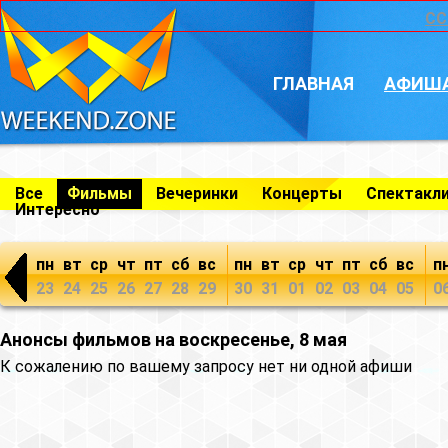
CC
ГЛАВНАЯ
АФИШ
Все
Фильмы
Вечеринки
Концерты
Спектакл
Интересно
пн
вт
ср
чт
пт
сб
вс
пн
вт
ср
чт
пт
сб
вс
п
23
24
25
26
27
28
29
30
31
01
02
03
04
05
0
Анонсы фильмов на воскресенье, 8 мая
К сожалению по вашему запросу нет ни одной афиши