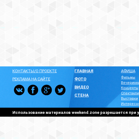
КОНТАКТЫ/О ПРОЕКТЕ
ГЛАВНАЯ
АФИША
Фильмы
РЕКЛАМА НА САЙТЕ
ФОТО
Вечеринк
ВИДЕО
Концерты
Спектакли
СТЕНА
Выставки
Интересн
Использование материалов weekend.zone разрешается при у