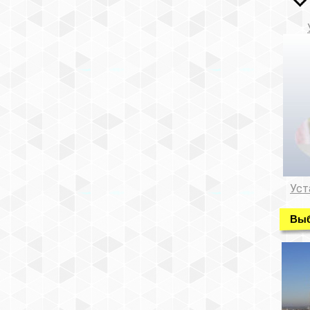
Уст
Выб