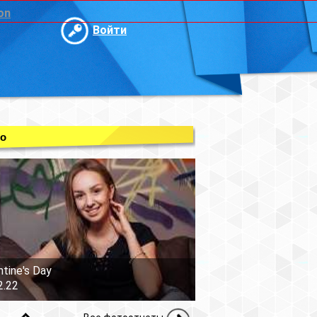
on
Войти
о
ntine's Day
2.22