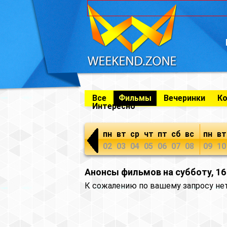
Все
Фильмы
Вечеринки
К
Интересно
пн
вт
ср
чт
пт
сб
вс
пн
вт
02
03
04
05
06
07
08
09
10
Анонсы фильмов на субботу, 16
К сожалению по вашему запросу не