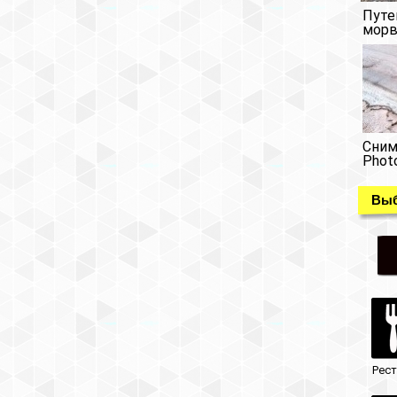
Путе
морв
Сним
Phot
Выб
Рес