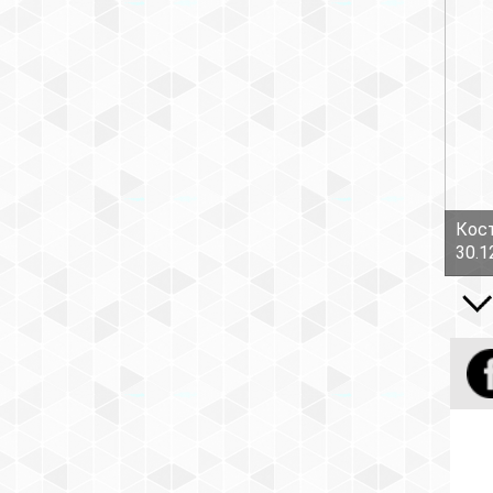
Кост
30.1