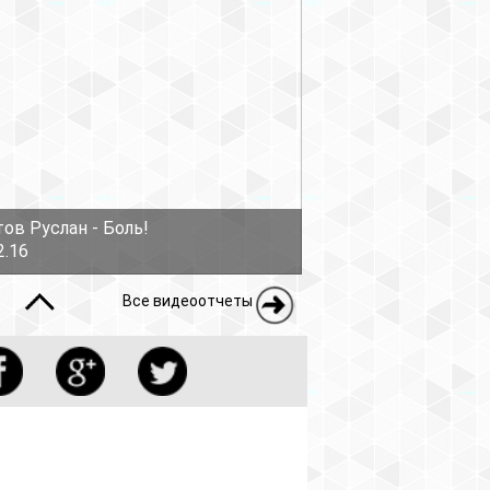
ов Руслан - Боль!
2.16
Все видеоотчеты