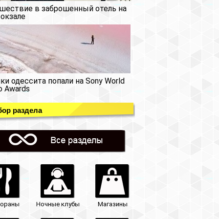
шествие в заброшенный отель на
окзале
ки одессита попали на Sony World
o Awards
ор раздела
тораны
Ночные клубы
Магазины