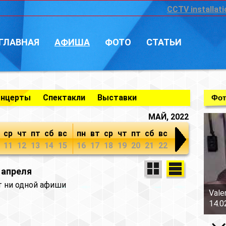
CCTV installati
ГЛАВНАЯ
АФИША
ФОТО
СТАТЬИ
онцерты
Спектакли
Выставки
Фот
МАЙ, 2022
ср
чт
пт
сб
вс
пн
вт
ср
чт
пт
сб
вс
11
12
13
14
15
16
17
18
19
20
21
22
 апреля
т ни одной афиши
Vale
14.0