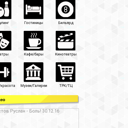
улинг
Гостиницы
Бильярд
атры
Кафе/бары
Кинотеатры
/красота
Музеи/Галереи
ТРК/ТЦ
ео