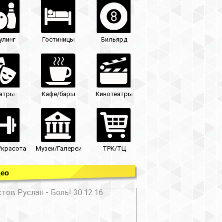
улинг
Гостиницы
Бильярд
атры
Кафе/бары
Кинотеатры
/красота
Музеи/Галереи
ТРК/ТЦ
ео