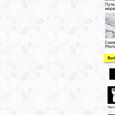
Путе
морв
Сним
Phot
Выб
Рес