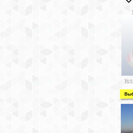
Уст
Выб