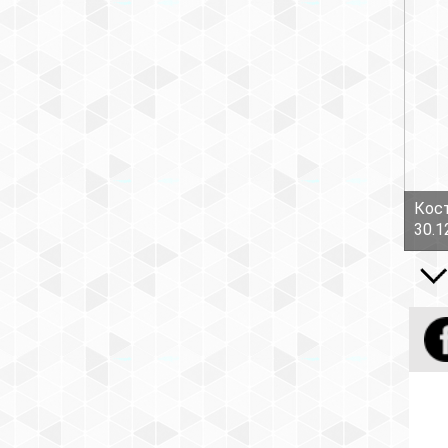
Кост
30.1