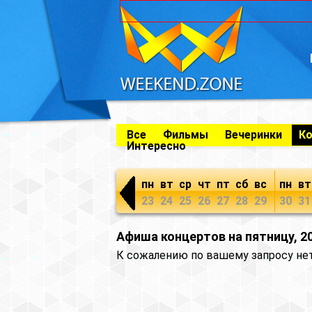
Все
Фильмы
Вечеринки
К
Интересно
пн
вт
ср
чт
пт
сб
вс
пн
вт
23
24
25
26
27
28
29
30
31
Афиша концертов на пятницу, 2
К сожалению по вашему запросу не