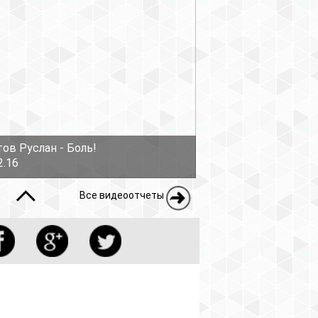
ов Руслан - Боль!
2.16
Все видеоотчеты