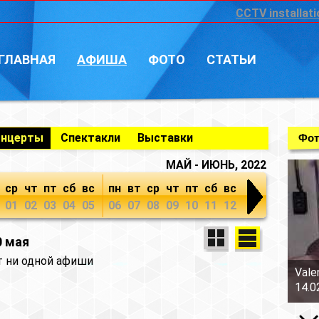
CCTV installati
ГЛАВНАЯ
АФИША
ФОТО
СТАТЬИ
онцерты
Спектакли
Выставки
Фот
МАЙ - ИЮНЬ, 2022
ср
чт
пт
сб
вс
пн
вт
ср
чт
пт
сб
вс
01
02
03
04
05
06
07
08
09
10
11
12
0 мая
т ни одной афиши
Vale
14.0