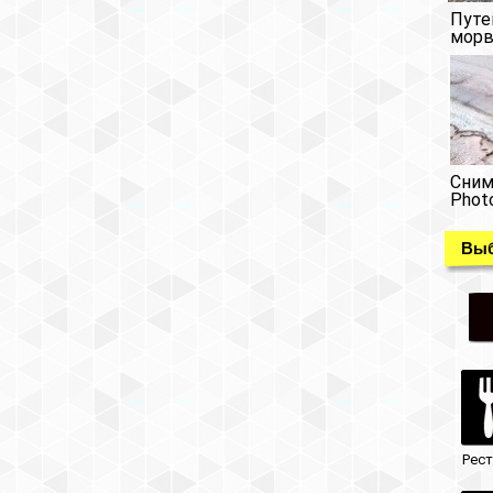
Путе
морв
Сним
Phot
Выб
Рес