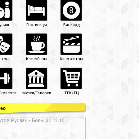
улинг
Гостиницы
Бильярд
атры
Кафе/бары
Кинотеатры
/красота
Музеи/Галереи
ТРК/ТЦ
ео