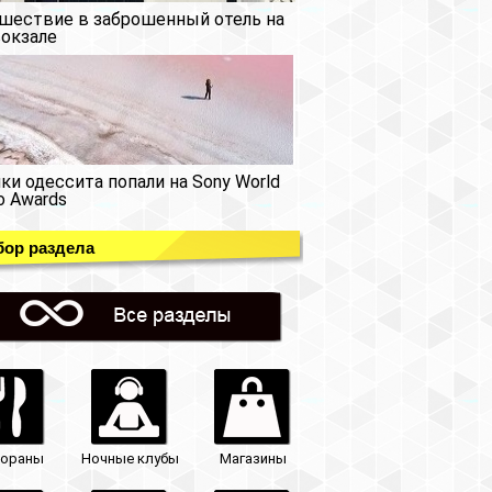
шествие в заброшенный отель на
окзале
ки одессита попали на Sony World
o Awards
ор раздела
тораны
Ночные клубы
Магазины