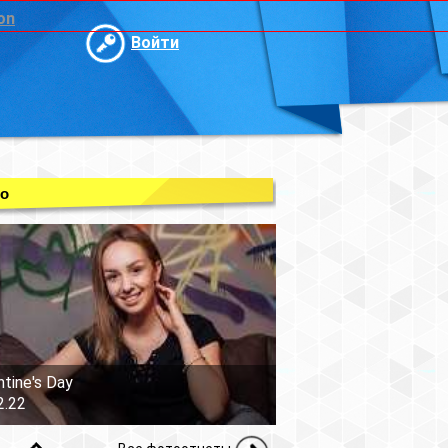
on
Войти
о
ntine's Day
2.22