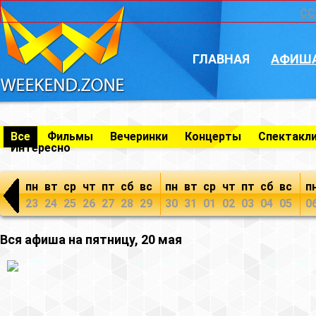
CC
ГЛАВНАЯ
АФИШ
Все
Фильмы
Вечеринки
Концерты
Спектакл
Интересно
пн
вт
ср
чт
пт
сб
вс
пн
вт
ср
чт
пт
сб
вс
п
23
24
25
26
27
28
29
30
31
01
02
03
04
05
0
Вся афиша на пятницу, 20 мая