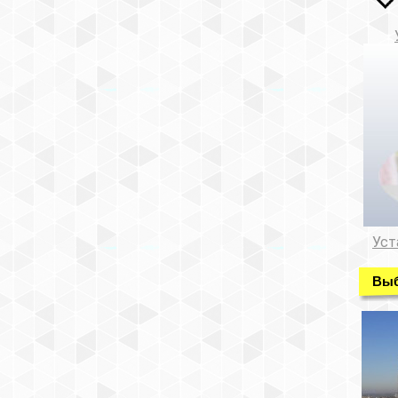
Уст
Выб