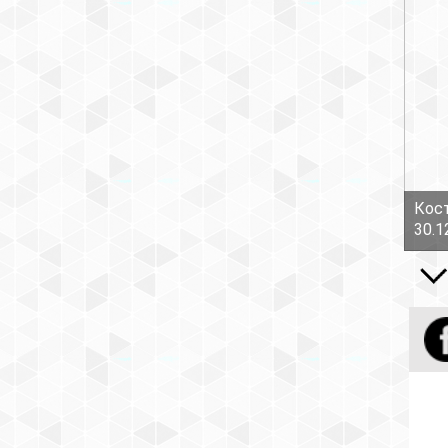
Кост
30.1