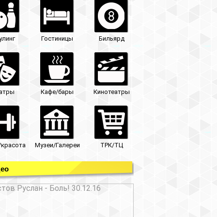
улинг
Гостиницы
Бильярд
атры
Кафе/бары
Кинотеатры
/красота
Музеи/Галереи
ТРК/ТЦ
ео