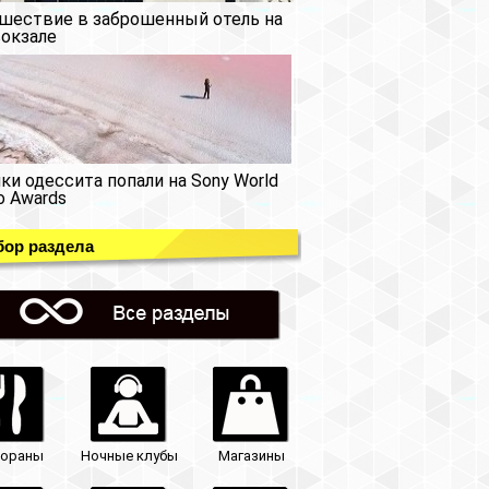
шествие в заброшенный отель на
окзале
ки одессита попали на Sony World
o Awards
ор раздела
тораны
Ночные клубы
Магазины