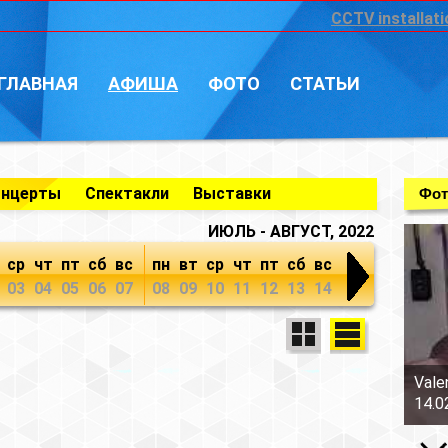
CCTV installati
ГЛАВНАЯ
АФИША
ФОТО
СТАТЬИ
онцерты
Спектакли
Выставки
Фот
ИЮЛЬ - АВГУСТ, 2022
ср
чт
пт
сб
вс
пн
вт
ср
чт
пт
сб
вс
03
04
05
06
07
08
09
10
11
12
13
14
Vale
14.0