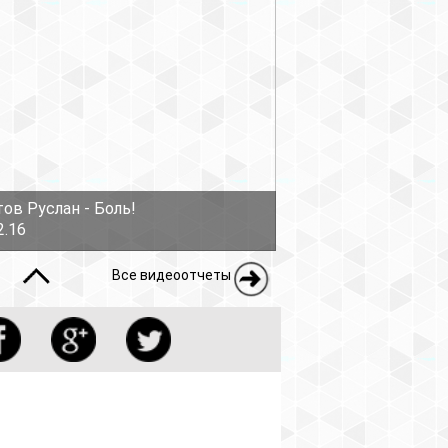
ов Руслан - Боль!
2.16
Все видеоотчеты