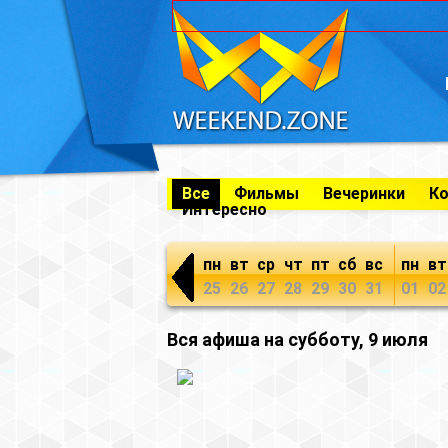
Все
Фильмы
Вечеринки
К
Интересно
пн
вт
ср
чт
пт
сб
вс
пн
вт
25
26
27
28
29
30
31
01
02
Вся афиша на субботу, 9 июля