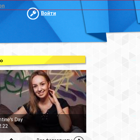
on
Войти
о
ntine's Day
2.22