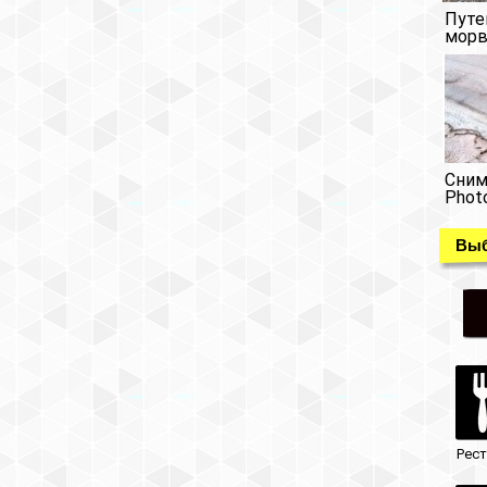
Путе
морв
Сним
Phot
Выб
Рес