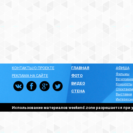
КОНТАКТЫ/О ПРОЕКТЕ
ГЛАВНАЯ
АФИША
Фильмы
РЕКЛАМА НА САЙТЕ
ФОТО
Вечеринк
ВИДЕО
Концерты
Спектакли
СТЕНА
Выставки
Интересн
Использование материалов weekend.zone разрешается при у