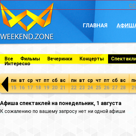
CC
ГЛАВНАЯ
АФИШ
Все
Фильмы
Вечеринки
Концерты
Спектакл
Интересно
пн
вт
ср
чт
пт
сб
вс
пн
вт
ср
чт
пт
сб
вс
п
15
16
17
18
19
20
21
22
23
24
25
26
27
28
2
Афиша спектаклей на понедельник, 1 августа
К сожалению по вашему запросу нет ни одной афиши