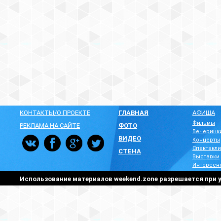
КОНТАКТЫ/О ПРОЕКТЕ
ГЛАВНАЯ
АФИША
Фильмы
РЕКЛАМА НА САЙТЕ
ФОТО
Вечеринк
ВИДЕО
Концерты
Спектакли
СТЕНА
Выставки
Интересн
Использование материалов weekend.zone разрешается при у