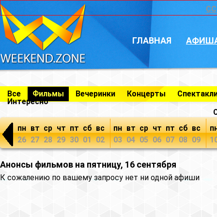
CC
ГЛАВНАЯ
АФИШ
Все
Фильмы
Вечеринки
Концерты
Спектакл
Интересно
пн
вт
ср
чт
пт
сб
вс
пн
вт
ср
чт
пт
сб
вс
п
26
27
28
29
30
01
02
03
04
05
06
07
08
09
1
Анонсы фильмов на пятницу, 16 сентября
К сожалению по вашему запросу нет ни одной афиши