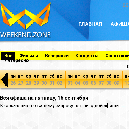
CC
ГЛАВНАЯ
АФИШ
Все
Фильмы
Вечеринки
Концерты
Спектакл
Интересно
пн
вт
ср
чт
пт
сб
вс
пн
вт
ср
чт
пт
сб
вс
п
26
27
28
29
30
01
02
03
04
05
06
07
08
09
1
Вся афиша на пятницу, 16 сентября
К сожалению по вашему запросу нет ни одной афиши