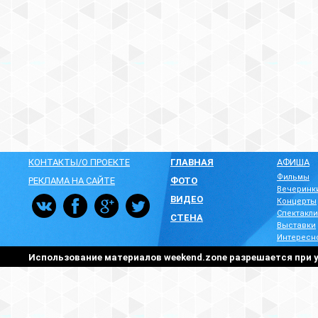
КОНТАКТЫ/О ПРОЕКТЕ
ГЛАВНАЯ
АФИША
Фильмы
РЕКЛАМА НА САЙТЕ
ФОТО
Вечеринк
ВИДЕО
Концерты
Спектакли
СТЕНА
Выставки
Интересн
Использование материалов weekend.zone разрешается при у