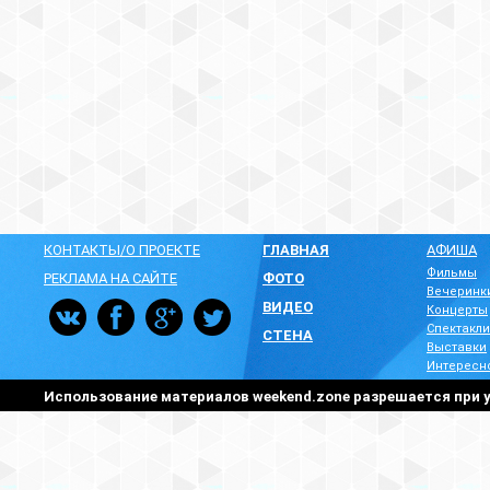
КОНТАКТЫ/О ПРОЕКТЕ
ГЛАВНАЯ
АФИША
Фильмы
РЕКЛАМА НА САЙТЕ
ФОТО
Вечеринк
ВИДЕО
Концерты
Спектакли
СТЕНА
Выставки
Интересн
Использование материалов weekend.zone разрешается при у