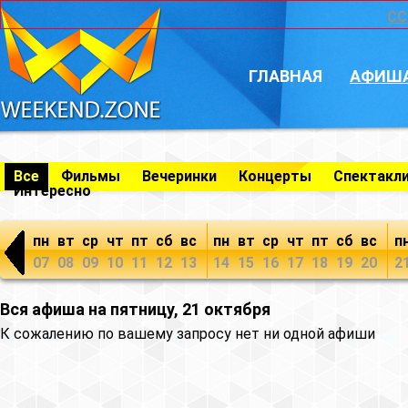
CC
ГЛАВНАЯ
АФИШ
Все
Фильмы
Вечеринки
Концерты
Спектакл
Интересно
пн
вт
ср
чт
пт
сб
вс
пн
вт
ср
чт
пт
сб
вс
п
07
08
09
10
11
12
13
14
15
16
17
18
19
20
2
Вся афиша на пятницу, 21 октября
К сожалению по вашему запросу нет ни одной афиши