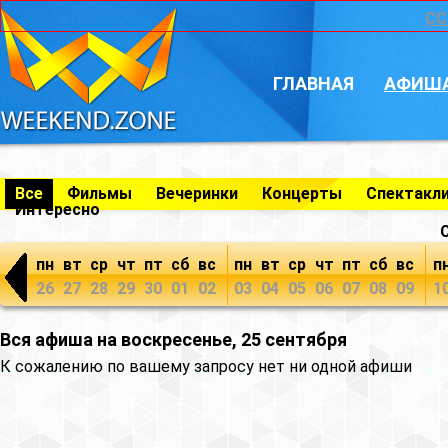
CC
ГЛАВНАЯ
АФИШ
Все
Фильмы
Вечеринки
Концерты
Спектакл
Интересно
пн
вт
ср
чт
пт
сб
вс
пн
вт
ср
чт
пт
сб
вс
п
26
27
28
29
30
01
02
03
04
05
06
07
08
09
1
Вся афиша на воскресенье, 25 сентября
К сожалению по вашему запросу нет ни одной афиши