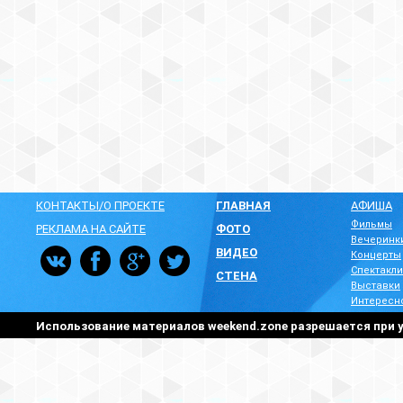
КОНТАКТЫ/О ПРОЕКТЕ
ГЛАВНАЯ
АФИША
Фильмы
РЕКЛАМА НА САЙТЕ
ФОТО
Вечеринк
ВИДЕО
Концерты
Спектакли
СТЕНА
Выставки
Интересн
Использование материалов weekend.zone разрешается при у