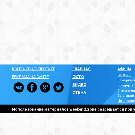
КОНТАКТЫ/О ПРОЕКТЕ
ГЛАВНАЯ
АФИША
Фильмы
РЕКЛАМА НА САЙТЕ
ФОТО
Вечеринк
ВИДЕО
Концерты
Спектакли
СТЕНА
Выставки
Интересн
Использование материалов weekend.zone разрешается при у