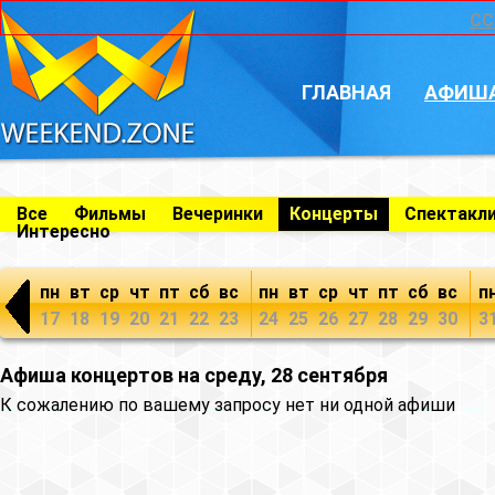
CC
ГЛАВНАЯ
АФИШ
Все
Фильмы
Вечеринки
Концерты
Спектакл
Интересно
пн
вт
ср
чт
пт
сб
вс
пн
вт
ср
чт
пт
сб
вс
п
17
18
19
20
21
22
23
24
25
26
27
28
29
30
3
Афиша концертов на среду, 28 сентября
К сожалению по вашему запросу нет ни одной афиши