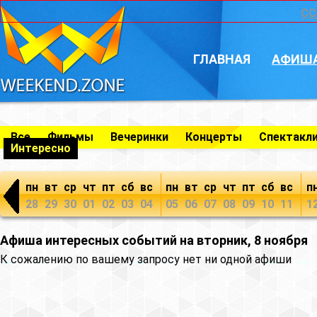
CC
ГЛАВНАЯ
АФИШ
Все
Фильмы
Вечеринки
Концерты
Спектакл
Интересно
пн
вт
ср
чт
пт
сб
вс
пн
вт
ср
чт
пт
сб
вс
п
28
29
30
01
02
03
04
05
06
07
08
09
10
11
1
Афиша интересных событий на вторник, 8 ноября
К сожалению по вашему запросу нет ни одной афиши