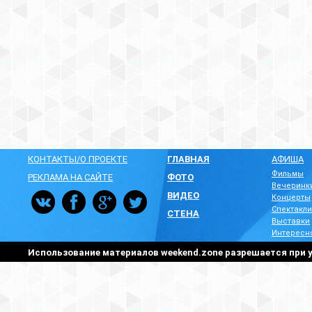
КОНТАКТЫ/О ПРОЕКТЕ
ГЛАВНАЯ
АФИША
Фильмы
РЕКЛАМА НА САЙТЕ
ФОТО
Вечеринк
ВИДЕО
Концерты
Спектакли
СТЕНА
Выставки
Интересн
Использование материалов weekend.zone разрешается при у