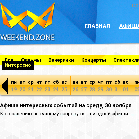
CC
ГЛАВНАЯ
АФИШ
Все
Фильмы
Вечеринки
Концерты
Спектакл
Интересно
пн
вт
ср
чт
пт
сб
вс
пн
вт
ср
чт
пт
сб
вс
п
19
20
21
22
23
24
25
26
27
28
29
30
31
01
0
Афиша интересных событий на среду, 30 ноября
К сожалению по вашему запросу нет ни одной афиши