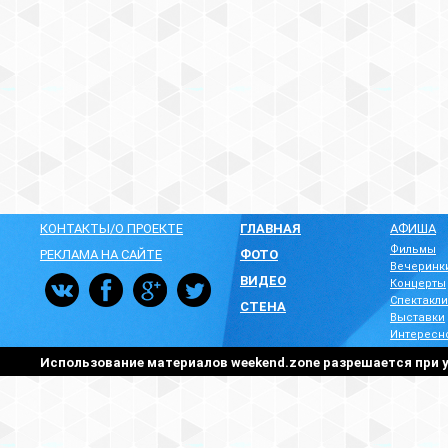
КОНТАКТЫ/О ПРОЕКТЕ
ГЛАВНАЯ
АФИША
Фильмы
РЕКЛАМА НА САЙТЕ
ФОТО
Вечеринк
ВИДЕО
Концерты
Спектакли
СТЕНА
Выставки
Интересн
Использование материалов weekend.zone разрешается при у