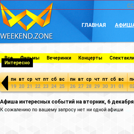
CC
ГЛАВНАЯ
АФИШ
Все
Фильмы
Вечеринки
Концерты
Спектакл
Интересно
пн
вт
ср
чт
пт
сб
вс
пн
вт
ср
чт
пт
сб
вс
п
19
20
21
22
23
24
25
26
27
28
29
30
31
01
0
Афиша интересных событий на вторник, 6 декабря
К сожалению по вашему запросу нет ни одной афиши