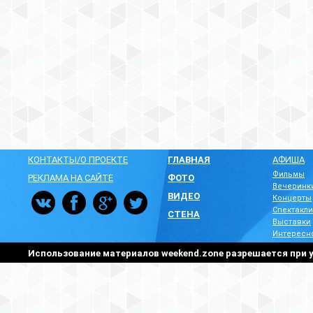
КОНТАКТЫ/О ПРОЕКТЕ
ГЛАВНАЯ
АФИША
Фильмы
РЕКЛАМА НА САЙТЕ
ФОТО
Вечеринк
ВИДЕО
Концерты
Спектакли
СТЕНА
Выставки
Интересн
Использование материалов weekend.zone разрешается при у