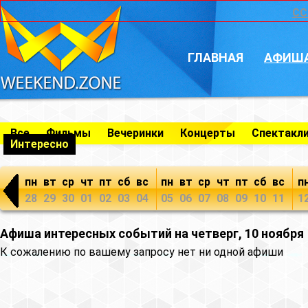
CC
ГЛАВНАЯ
АФИШ
Все
Фильмы
Вечеринки
Концерты
Спектакл
Интересно
пн
вт
ср
чт
пт
сб
вс
пн
вт
ср
чт
пт
сб
вс
п
28
29
30
01
02
03
04
05
06
07
08
09
10
11
1
Афиша интересных событий на четверг, 10 ноября
К сожалению по вашему запросу нет ни одной афиши