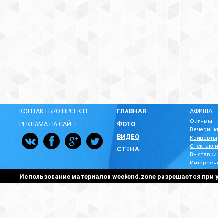
КОНТАКТЫ/О ПРОЕКТЕ
ГЛАВНАЯ
АФИША
Фильмы
РЕКЛАМА НА САЙТЕ
ФОТО
Вечеринк
ВИДЕО
Концерты
Спектакли
СТЕНА
Выставки
Интересн
Использование материалов weekend.zone разрешается при у