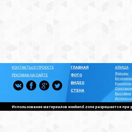
КОНТАКТЫ/О ПРОЕКТЕ
ГЛАВНАЯ
АФИША
Фильмы
РЕКЛАМА НА САЙТЕ
ФОТО
Вечеринк
ВИДЕО
Концерты
Спектакли
СТЕНА
Выставки
Интересн
Использование материалов weekend.zone разрешается при у