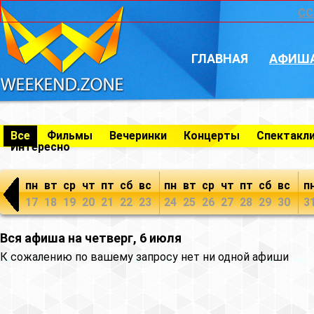
CC
ГЛАВНАЯ
АФИШ
Все
Фильмы
Вечеринки
Концерты
Спектакл
Интересно
пн
вт
ср
чт
пт
сб
вс
пн
вт
ср
чт
пт
сб
вс
п
17
18
19
20
21
22
23
24
25
26
27
28
29
30
3
Вся афиша на четверг, 6 июля
К сожалению по вашему запросу нет ни одной афиши