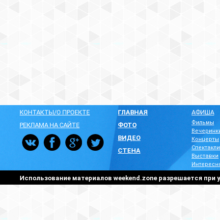
КОНТАКТЫ/О ПРОЕКТЕ
ГЛАВНАЯ
АФИША
Фильмы
РЕКЛАМА НА САЙТЕ
ФОТО
Вечеринк
ВИДЕО
Концерты
Спектакли
СТЕНА
Выставки
Интересн
Использование материалов weekend.zone разрешается при у