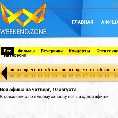
CC
ГЛАВНАЯ
АФИШ
Все
Фильмы
Вечеринки
Концерты
Спектакл
Интересно
пн
вт
ср
чт
пт
сб
вс
пн
вт
ср
чт
пт
сб
вс
п
28
29
30
31
01
02
03
04
05
06
07
08
09
10
1
Вся афиша на четверг, 10 августа
К сожалению по вашему запросу нет ни одной афиши