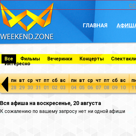
CC
ГЛАВНАЯ
АФИШ
Все
Фильмы
Вечеринки
Концерты
Спектакл
Интересно
пн
вт
ср
чт
пт
сб
вс
пн
вт
ср
чт
пт
сб
вс
п
28
29
30
31
01
02
03
04
05
06
07
08
09
10
1
Вся афиша на воскресенье, 20 августа
К сожалению по вашему запросу нет ни одной афиши