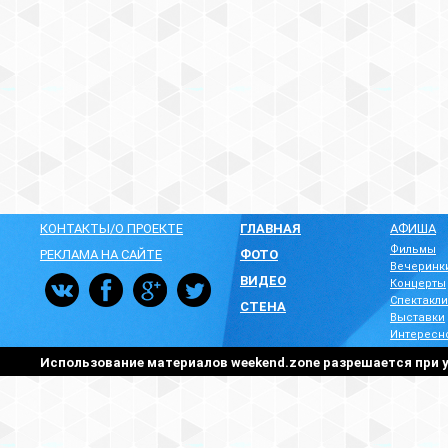
КОНТАКТЫ/О ПРОЕКТЕ
ГЛАВНАЯ
АФИША
Фильмы
РЕКЛАМА НА САЙТЕ
ФОТО
Вечеринк
ВИДЕО
Концерты
Спектакли
СТЕНА
Выставки
Интересн
Использование материалов weekend.zone разрешается при у