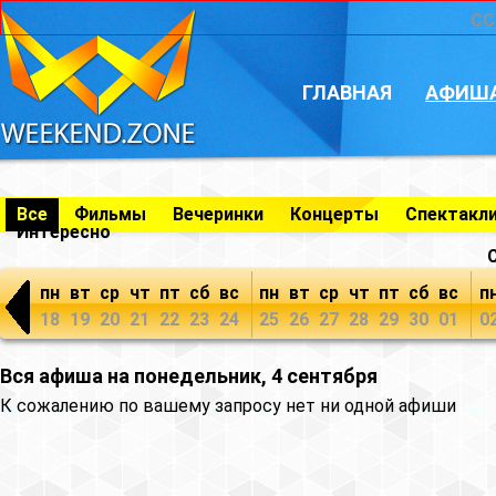
CC
ГЛАВНАЯ
АФИШ
Все
Фильмы
Вечеринки
Концерты
Спектакл
Интересно
пн
вт
ср
чт
пт
сб
вс
пн
вт
ср
чт
пт
сб
вс
п
18
19
20
21
22
23
24
25
26
27
28
29
30
01
0
Вся афиша на понедельник, 4 сентября
К сожалению по вашему запросу нет ни одной афиши