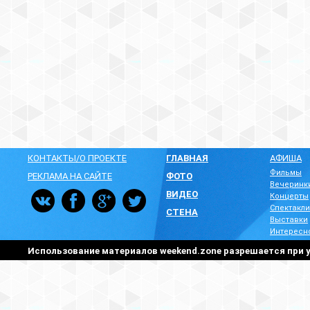
КОНТАКТЫ/О ПРОЕКТЕ
ГЛАВНАЯ
АФИША
Фильмы
РЕКЛАМА НА САЙТЕ
ФОТО
Вечеринк
ВИДЕО
Концерты
Спектакли
СТЕНА
Выставки
Интересн
Использование материалов weekend.zone разрешается при у