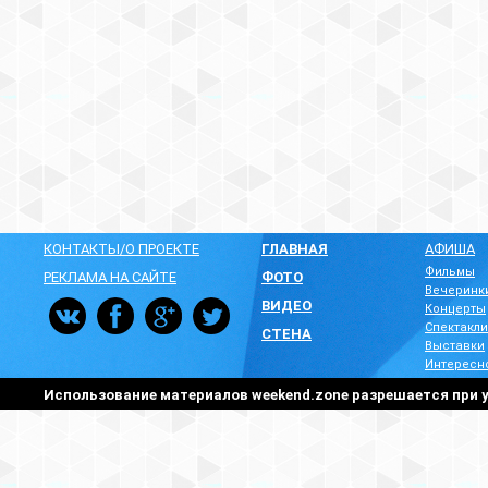
КОНТАКТЫ/О ПРОЕКТЕ
ГЛАВНАЯ
АФИША
Фильмы
РЕКЛАМА НА САЙТЕ
ФОТО
Вечеринк
ВИДЕО
Концерты
Спектакли
СТЕНА
Выставки
Интересн
Использование материалов weekend.zone разрешается при у