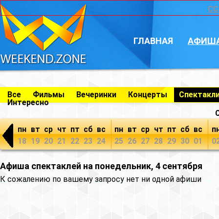
CC
ГЛАВНАЯ
АФИШ
Все
Фильмы
Вечеринки
Концерты
Спектакл
Интересно
пн
вт
ср
чт
пт
сб
вс
пн
вт
ср
чт
пт
сб
вс
п
18
19
20
21
22
23
24
25
26
27
28
29
30
01
0
Афиша спектаклей на понедельник, 4 сентября
К сожалению по вашему запросу нет ни одной афиши