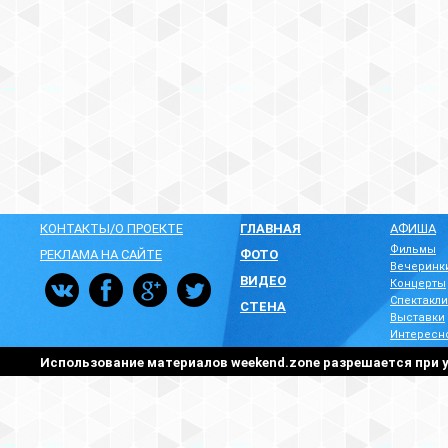
КОНТАКТЫ/О ПРОЕКТЕ
ГЛАВНАЯ
АФИША
Фильмы
РЕКЛАМА НА САЙТЕ
ФОТО
Вечеринк
ВИДЕО
Концерты
Спектакли
СТЕНА
Выставки
Интересн
Использование материалов weekend.zone разрешается при у