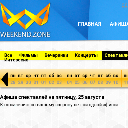
CC
ГЛАВНАЯ
АФИШ
Все
Фильмы
Вечеринки
Концерты
Спектакл
Интересно
пн
вт
ср
чт
пт
сб
вс
пн
вт
ср
чт
пт
сб
вс
п
28
29
30
31
01
02
03
04
05
06
07
08
09
10
1
Афиша спектаклей на пятницу, 25 августа
К сожалению по вашему запросу нет ни одной афиши