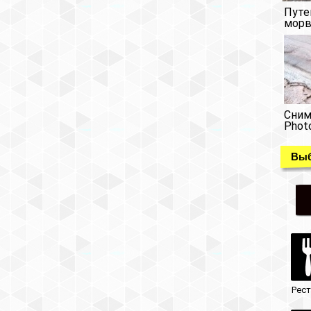
Путе
морв
Сним
Phot
Выб
Рес