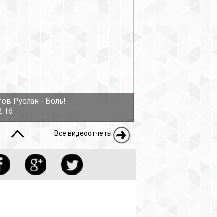
ов Руслан - Боль!
2.16
Все видеоотчеты