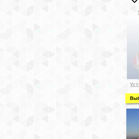
Уст
Выб