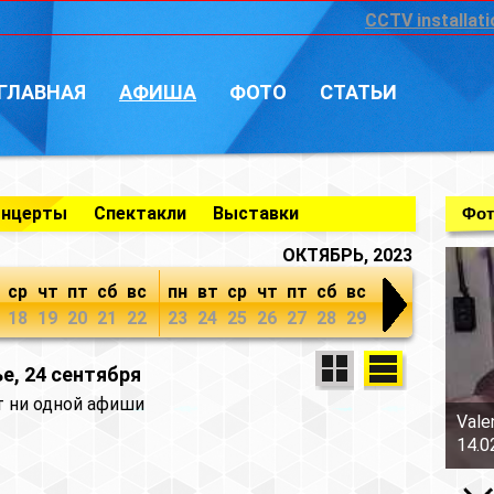
CCTV installati
ГЛАВНАЯ
АФИША
ФОТО
СТАТЬИ
онцерты
Спектакли
Выставки
Фот
ОКТЯБРЬ, 2023
ср
чт
пт
сб
вс
пн
вт
ср
чт
пт
сб
вс
18
19
20
21
22
23
24
25
26
27
28
29
е, 24 сентября
т ни одной афиши
Vale
14.0