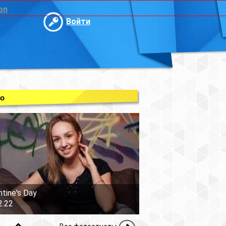
on
Войти
о
ntine's Day
2.22