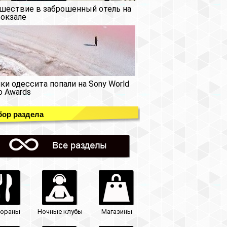
шествие в заброшенный отель на
окзале
ки одессита попали на Sony World
o Awards
ор раздела
тораны
Ночные клубы
Магазины