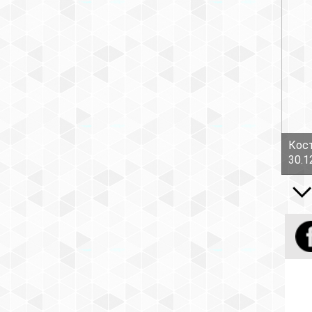
Кост
30.1