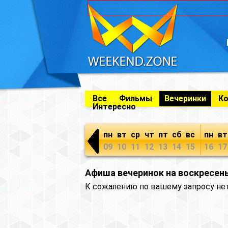
Все
Фильмы
Вечеринки
К
Интересно
пн
вт
ср
чт
пт
сб
вс
пн
вт
09
10
11
12
13
14
15
16
17
Афиша вечеринок на воскресень
К сожалению по вашему запросу не