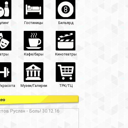
улинг
Гостиницы
Бильярд
атры
Кафе/бары
Кинотеатры
/красота
Музеи/Галереи
ТРК/ТЦ
ео