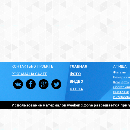
КОНТАКТЫ/О ПРОЕКТЕ
ГЛАВНАЯ
АФИША
Фильмы
РЕКЛАМА НА САЙТЕ
ФОТО
Вечеринк
ВИДЕО
Концерты
Спектакли
СТЕНА
Выставки
Интересн
Использование материалов weekend.zone разрешается при у