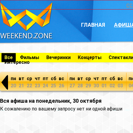
CC
ГЛАВНАЯ
АФИШ
Все
Фильмы
Вечеринки
Концерты
Спектакл
Интересно
пн
вт
ср
чт
пт
сб
вс
пн
вт
ср
чт
пт
сб
вс
п
20
21
22
23
24
25
26
27
28
29
30
01
02
03
0
Вся афиша на понедельник, 30 октября
К сожалению по вашему запросу нет ни одной афиши