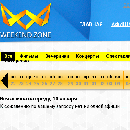
CC
ГЛАВНАЯ
АФИШ
Все
Фильмы
Вечеринки
Концерты
Спектакл
Интересно
пн
вт
ср
чт
пт
сб
вс
пн
вт
ср
чт
пт
сб
вс
п
22
23
24
25
26
27
28
29
30
31
01
02
03
04
0
Вся афиша на среду, 10 января
К сожалению по вашему запросу нет ни одной афиши