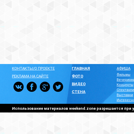
КОНТАКТЫ/О ПРОЕКТЕ
ГЛАВНАЯ
АФИША
Фильмы
РЕКЛАМА НА САЙТЕ
ФОТО
Вечеринк
ВИДЕО
Концерты
Спектакли
СТЕНА
Выставки
Интересн
Использование материалов weekend.zone разрешается при у