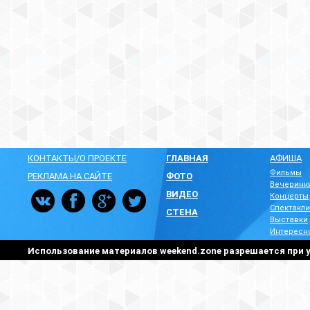
КОНТАКТЫ/О ПРОЕКТЕ
ГЛАВНАЯ
АФИША
Фильмы
РЕКЛАМА НА САЙТЕ
ФОТО
Вечеринк
ВИДЕО
Концерты
Спектакли
СТЕНА
Выставки
Интересн
Использование материалов weekend.zone разрешается при у