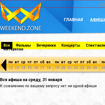
CC
ГЛАВНАЯ
АФИШ
Все
Фильмы
Вечеринки
Концерты
Спектакл
Интересно
пн
вт
ср
чт
пт
сб
вс
пн
вт
ср
чт
пт
сб
вс
п
12
13
14
15
16
17
18
19
20
21
22
23
24
25
2
Вся афиша на среду, 31 января
К сожалению по вашему запросу нет ни одной афиши