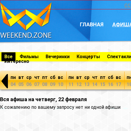
CC
ГЛАВНАЯ
АФИШ
Все
Фильмы
Вечеринки
Концерты
Спектакл
Интересно
пн
вт
ср
чт
пт
сб
вс
пн
вт
ср
чт
пт
сб
вс
п
04
05
06
07
08
09
10
11
12
13
14
15
16
17
1
Вся афиша на четверг, 22 февраля
К сожалению по вашему запросу нет ни одной афиши