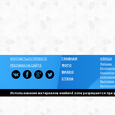
КОНТАКТЫ/О ПРОЕКТЕ
ГЛАВНАЯ
АФИША
Фильмы
РЕКЛАМА НА САЙТЕ
ФОТО
Вечеринк
ВИДЕО
Концерты
Спектакли
СТЕНА
Выставки
Интересн
Использование материалов weekend.zone разрешается при у