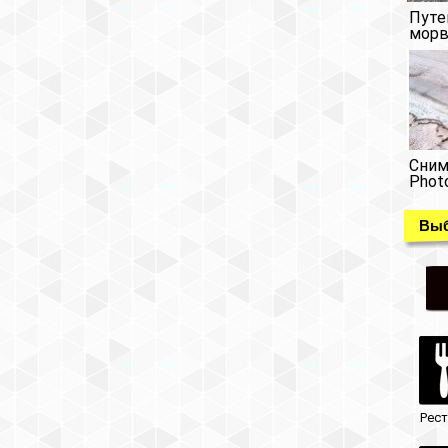
Путе
морв
Сним
Phot
Выб
Рес