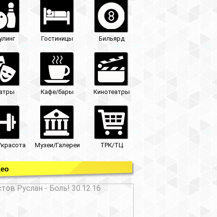
улинг
Гостиницы
Бильярд
атры
Кафе/бары
Кинотеатры
/красота
Музеи/Галереи
ТРК/ТЦ
ео