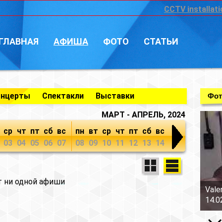
CCTV installati
ГЛАВНАЯ
АФИША
ФОТО
СТАТЬИ
онцерты
Спектакли
Выставки
Фот
МАРТ - АПРЕЛЬ, 2024
ср
чт
пт
сб
вс
пн
вт
ср
чт
пт
сб
вс
03
04
05
06
07
08
09
10
11
12
13
14
т ни одной афиши
Vale
14.0