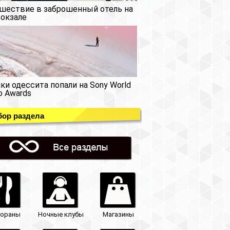
шествие в заброшенный отель на
окзале
ки одессита попали на Sony World
o Awards
ор раздела
тораны
Ночные клубы
Магазины