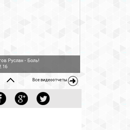
ов Руслан - Боль!
2.16
Все видеоотчеты