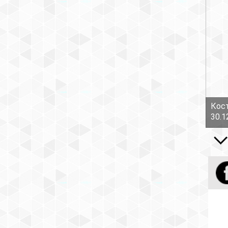
Кост
30.1