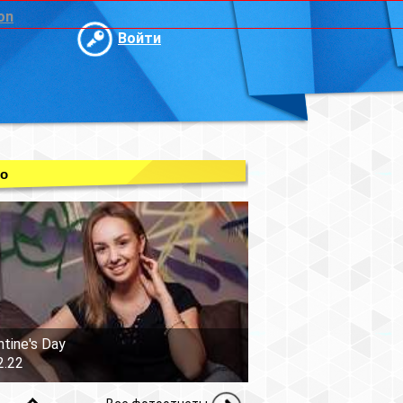
on
Войти
о
ntine's Day
2.22