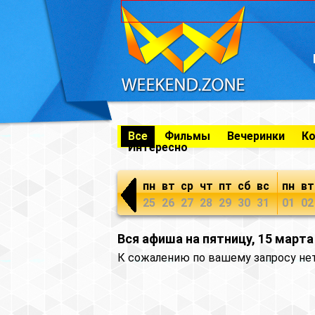
Все
Фильмы
Вечеринки
К
Интересно
пн
вт
ср
чт
пт
сб
вс
пн
вт
25
26
27
28
29
30
31
01
02
Вся афиша на пятницу, 15 марта
К сожалению по вашему запросу не