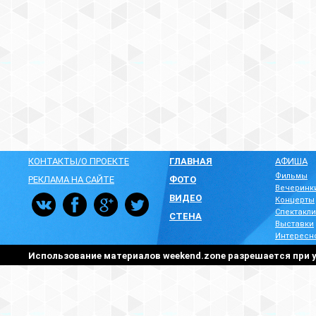
КОНТАКТЫ/О ПРОЕКТЕ
ГЛАВНАЯ
АФИША
Фильмы
РЕКЛАМА НА САЙТЕ
ФОТО
Вечеринк
ВИДЕО
Концерты
Спектакли
СТЕНА
Выставки
Интересн
Использование материалов weekend.zone разрешается при у