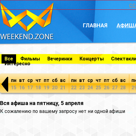
CC
ГЛАВНАЯ
АФИШ
Все
Фильмы
Вечеринки
Концерты
Спектакл
Интересно
пн
вт
ср
чт
пт
сб
вс
пн
вт
ср
чт
пт
сб
вс
п
15
16
17
18
19
20
21
22
23
24
25
26
27
28
2
Вся афиша на пятницу, 5 апреля
К сожалению по вашему запросу нет ни одной афиши